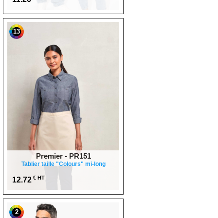
13
Premier - PR151
Tablier taille "Colours" mi-long
€ HT
12.72
2