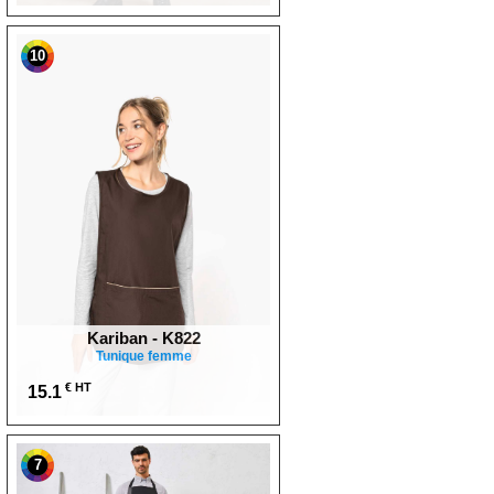
10
Kariban - K822
Tunique femme
€ HT
15.1
7