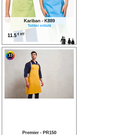
Kariban - K889
Tablier enfant
€ HT
11.5
33
Premier - PR150