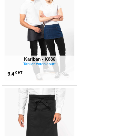
Kariban - K886
Tablier coton court
€ HT
9.4