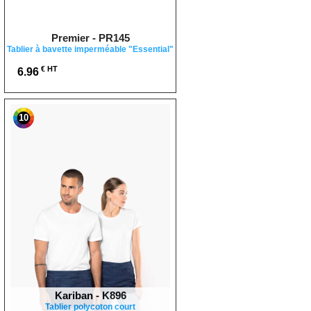
Premier - PR145
Tablier à bavette imperméable "Essential"
€ HT
6.96
10
Kariban - K896
Tablier polycoton court