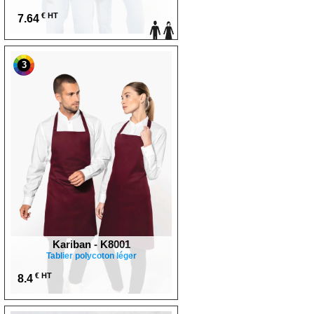
€ HT
7.64
3
Kariban - K8001
Tablier polycoton léger
€ HT
8.4