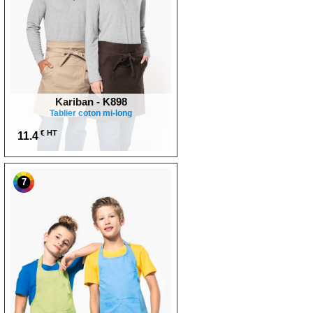
Kariban - K898
Tablier coton mi-long
€ HT
11.4
7