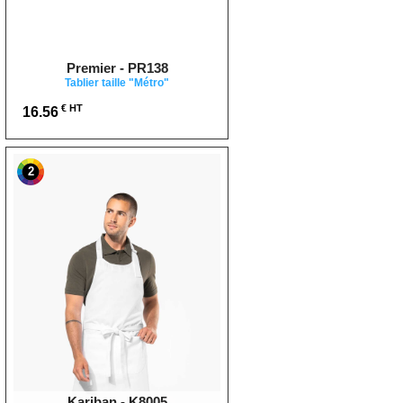
Premier - PR138
Tablier taille "Métro"
€ HT
16.56
2
Kariban - K8005