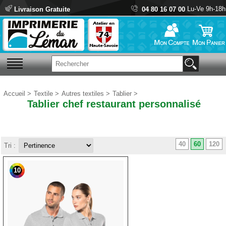
Lu-Ve 9h-18h
Livraison Gratuite
04 80 16 07 00
Accueil
>
Textile
>
Autres textiles
>
Tablier
>
Tablier chef restaurant personnalisé
40
60
120
Tri :
10