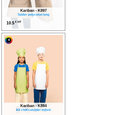
Kariban - K897
Tablier polycoton long
€ HT
10.5
4
Kariban - K884
Kit chef cuisinier enfant